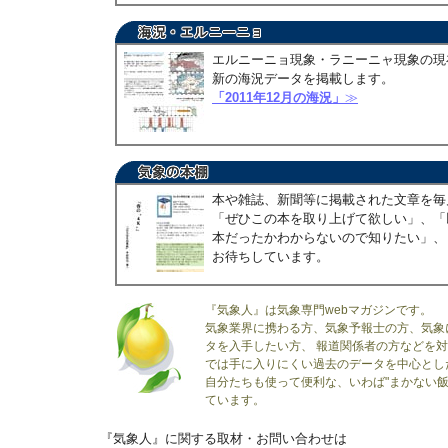
エルニーニョ現象・ラニーニャ現象の現
新の海況データを掲載します。
「2011年12月の海況」
≫
本や雑誌、新聞等に掲載された文章を毎
「ぜひこの本を取り上げて欲しい」、「
本だったかわからないので知りたい」、
お待ちしています。
『気象人』は気象専門webマガジンです。
気象業界に携わる方、気象予報士の方、気象
タを入手したい方、 報道関係者の方などを
では手に入りにくい過去のデータを中心とし
自分たちも使って便利な、いわば"まかない飯
ています。
『気象人』に関する取材・お問い合わせは