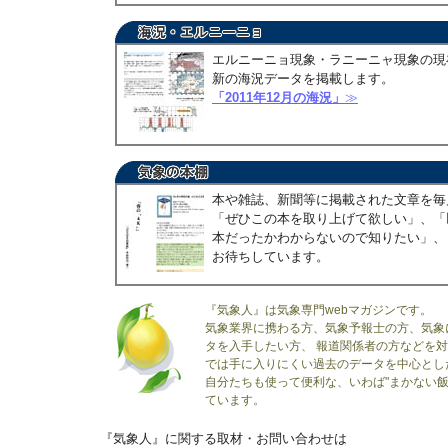
エルニーニョ現象・ラニーニャ現象の現
新の海況データを掲載します。
「2011年12月の海況」
≫
本や雑誌、新聞等に掲載された文章を毎
「ぜひこの本を取り上げて欲しい」、「
本だったかわからないので知りたい」、
お待ちしています。
『気象人』は気象専門webマガジンです。
気象業界に携わる方、気象予報士の方、気象
タを入手したい方、 報道関係者の方などを
では手に入りにくい過去のデータを中心とし
自分たちも使って便利な、いわば"まかない飯
ています。
『気象人』に関する取材・お問い合わせは