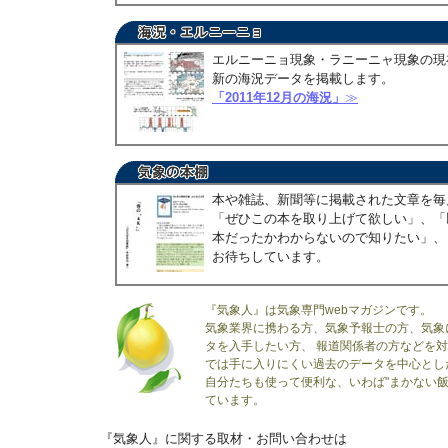
エルニーニョ現象・ラニーニャ現象の現
新の海況データを掲載します。
「2011年12月の海況」
≫
本や雑誌、新聞等に掲載された文章を毎
「ぜひこの本を取り上げて欲しい」、「
本だったかわからないので知りたい」、
お待ちしています。
『気象人』は気象専門webマガジンです。
気象業界に携わる方、気象予報士の方、気象
タを入手したい方、 報道関係者の方などを
では手に入りにくい過去のデータを中心とし
自分たちも使って便利な、いわば"まかない飯
ています。
『気象人』に関する取材・お問い合わせは