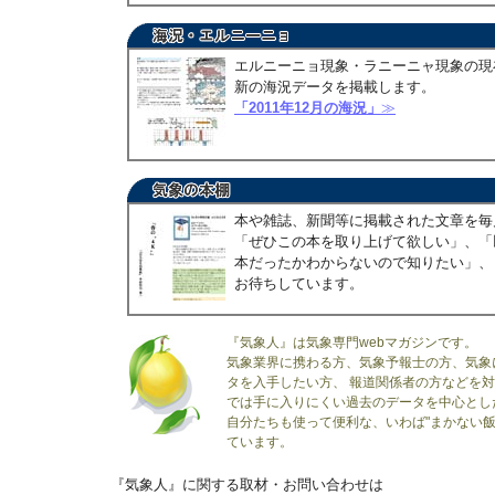
エルニーニョ現象・ラニーニャ現象の現
新の海況データを掲載します。
「2011年12月の海況」
≫
本や雑誌、新聞等に掲載された文章を毎
「ぜひこの本を取り上げて欲しい」、「
本だったかわからないので知りたい」、
お待ちしています。
『気象人』は気象専門webマガジンです。
気象業界に携わる方、気象予報士の方、気象
タを入手したい方、 報道関係者の方などを
では手に入りにくい過去のデータを中心とし
自分たちも使って便利な、いわば"まかない飯
ています。
『気象人』に関する取材・お問い合わせは