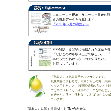
エルニーニョ現象・ラニーニャ現象の現
新の海況データを掲載します。
「2011年12月の海況」
≫
本や雑誌、新聞等に掲載された文章を毎
「ぜひこの本を取り上げて欲しい」、「
本だったかわからないので知りたい」、
お待ちしています。
『気象人』は気象専門webマガジンです。
気象業界に携わる方、気象予報士の方、気象
タを入手したい方、 報道関係者の方などを
では手に入りにくい過去のデータを中心とし
自分たちも使って便利な、いわば"まかない飯
ています。
『気象人』に関する取材・お問い合わせは