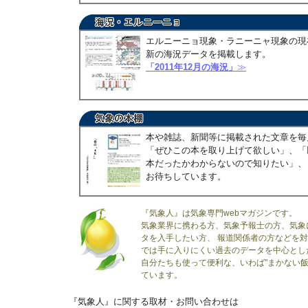
エルニーニョ現象・ラニーニャ現象の現
新の海況データを掲載します。
「2011年12月の海況」
≫
本や雑誌、新聞等に掲載された文章を毎
「ぜひこの本を取り上げて欲しい」、「
本だったかわからないので知りたい」、
お待ちしています。
『気象人』は気象専門webマガジンです。
気象業界に携わる方、気象予報士の方、気象
タを入手したい方、 報道関係者の方などを
では手に入りにくい過去のデータを中心とし
自分たちも使って便利な、いわば"まかない飯
ています。
『気象人』に関する取材・お問い合わせは