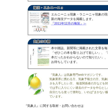
エルニーニョ現象・ラニーニャ現象の現
新の海況データを掲載します。
「2011年12月の海況」
≫
本や雑誌、新聞等に掲載された文章を毎
「ぜひこの本を取り上げて欲しい」、「
本だったかわからないので知りたい」、
お待ちしています。
『気象人』は気象専門webマガジンです。
気象業界に携わる方、気象予報士の方、気象
タを入手したい方、 報道関係者の方などを
では手に入りにくい過去のデータを中心とし
自分たちも使って便利な、いわば"まかない飯
ています。
『気象人』に関する取材・お問い合わせは