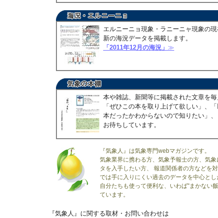
エルニーニョ現象・ラニーニャ現象の現
新の海況データを掲載します。
「2011年12月の海況」
≫
本や雑誌、新聞等に掲載された文章を毎
「ぜひこの本を取り上げて欲しい」、「
本だったかわからないので知りたい」、
お待ちしています。
『気象人』は気象専門webマガジンです。
気象業界に携わる方、気象予報士の方、気象
タを入手したい方、 報道関係者の方などを
では手に入りにくい過去のデータを中心とし
自分たちも使って便利な、いわば"まかない飯
ています。
『気象人』に関する取材・お問い合わせは