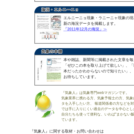
エルニーニョ現象・ラニーニャ現象の現
新の海況データを掲載します。
「2011年12月の海況」
≫
本や雑誌、新聞等に掲載された文章を毎
「ぜひこの本を取り上げて欲しい」、「
本だったかわからないので知りたい」、
お待ちしています。
『気象人』は気象専門webマガジンです。
気象業界に携わる方、気象予報士の方、気象
タを入手したい方、 報道関係者の方などを
では手に入りにくい過去のデータを中心とし
自分たちも使って便利な、いわば"まかない飯
ています。
『気象人』に関する取材・お問い合わせは