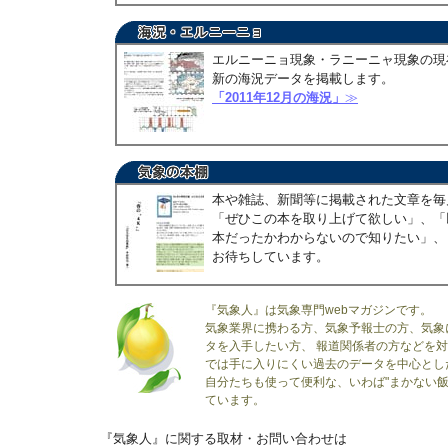
エルニーニョ現象・ラニーニャ現象の現
新の海況データを掲載します。
「2011年12月の海況」
≫
本や雑誌、新聞等に掲載された文章を毎
「ぜひこの本を取り上げて欲しい」、「
本だったかわからないので知りたい」、
お待ちしています。
『気象人』は気象専門webマガジンです。
気象業界に携わる方、気象予報士の方、気象
タを入手したい方、 報道関係者の方などを
では手に入りにくい過去のデータを中心とし
自分たちも使って便利な、いわば"まかない飯
ています。
『気象人』に関する取材・お問い合わせは