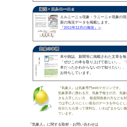
エルニーニョ現象・ラニーニャ現象の現
新の海況データを掲載します。
「2011年12月の海況」
≫
本や雑誌、新聞等に掲載された文章を毎
「ぜひこの本を取り上げて欲しい」、「
本だったかわからないので知りたい」、
お待ちしています。
『気象人』は気象専門webマガジンです。
気象業界に携わる方、気象予報士の方、気象
タを入手したい方、 報道関係者の方などを
では手に入りにくい過去のデータを中心とし
自分たちも使って便利な、いわば"まかない飯
ています。
『気象人』に関する取材・お問い合わせは