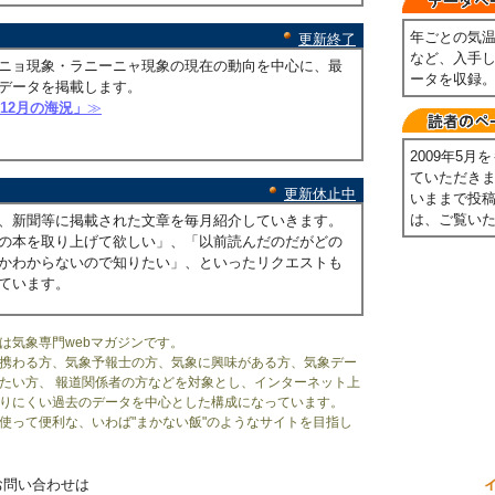
年ごとの気
更新終了
など、入手
ニョ現象・ラニーニャ現象の現在の動向を中心に、最
ータを収録
データを掲載します。
年12月の海況」
≫
2009年5
ていただき
更新休止中
いままで投
は、ご覧い
、新聞等に掲載された文章を毎月紹介していきます。
の本を取り上げて欲しい」、「以前読んだのだがどの
かわからないので知りたい」、といったリクエストも
ています。
は気象専門webマガジンです。
携わる方、気象予報士の方、気象に興味がある方、気象デー
たい方、 報道関係者の方などを対象とし、インターネット上
りにくい過去のデータを中心とした構成になっています。
使って便利な、いわば"まかない飯"のようなサイトを目指し
お問い合わせは