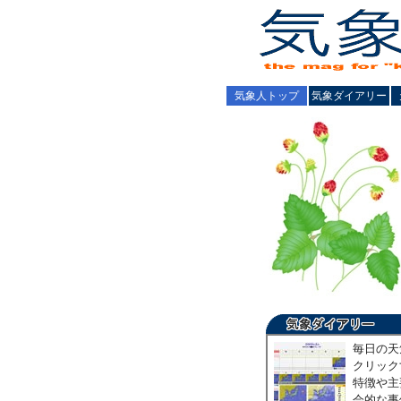
気象人トップ
気象ダイアリー
毎日の天
クリック
特徴や主
会的な事