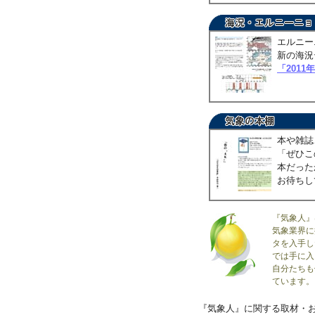
エルニー
新の海況
「2011
本や雑誌
「ぜひこ
本だった
お待ちし
『気象人』
気象業界に
タを入手し
では手に入
自分たちも
ています。
『気象人』に関する取材・