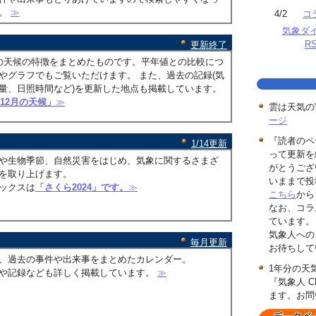
す。
≫
4/2
コ
気象ダ
R
更新終了
の天候の特徴をまとめたものです。平年値との比較につ
やグラフでもご覧いただけます。 また、過去の記録(気
量、日照時間など)を更新した地点も掲載しています。
年12月の天候」
≫
雲は天気の
ージ
『読者のペ
1/14更新
って更新を
や生物季節、自然災害をはじめ、気象に関するさまざ
がとうござ
を取り上げます。
いままで投
ックスは
「さくら2024」です。
≫
こちら
から
なお、コラ
ています。
気象人への
毎月更新
お待ちして
、過去の事件や出来事をまとめたカレンダー。
1年分の天
や記録なども詳しく掲載しています。
≫
『気象人 C
ます。お問