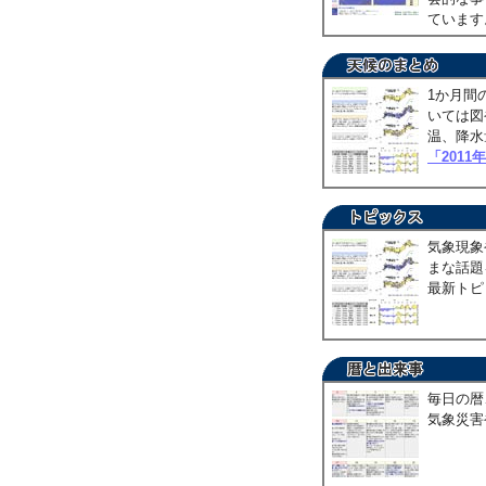
ていま
1か月間
いては図
温、降水
「2011
気象現象
まな話題
最新トピ
毎日の暦
気象災害