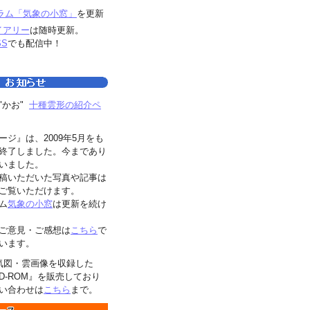
ラム「気象の小窓」
を更新
イアリー
は随時更新。
SS
でも配信中！
"かお"
十種雲形の紹介ペ
ージ』は、2009年5月をも
終了しました。今まであり
いました。
稿いただいた写真や記事は
ご覧いただけます。
ム
気象の小窓
は更新を続け
ご意見・ご感想は
こちら
で
います。
気図・雲画像を収録した
D-ROM』を販売しており
い合わせは
こちら
まで。