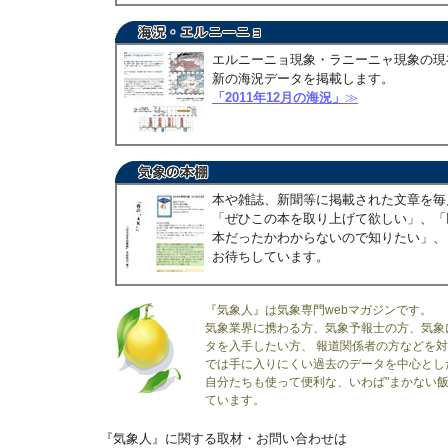
エルニーニョ現象・ラニーニャ現象の現
新の海況データを掲載します。
「2011年12月の海況」
≫
本や雑誌、新聞等に掲載された文章を毎
「ぜひこの本を取り上げて欲しい」、「
本だったかわからないので知りたい」、
お待ちしています。
『気象人』は気象専門webマガジンです。
気象業界に携わる方、気象予報士の方、気象
タを入手したい方、 報道関係者の方などを
では手に入りにくい過去のデータを中心とし
自分たちも使って便利な、いわば"まかない飯
ています。
『気象人』に関する取材・お問い合わせは