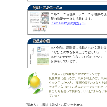
エルニーニョ現象・ラニーニャ現象の現
新の海況データを掲載します。
「2011年12月の海況」
≫
本や雑誌、新聞等に掲載された文章を毎
「ぜひこの本を取り上げて欲しい」、「
本だったかわからないので知りたい」、
お待ちしています。
『気象人』は気象専門webマガジンです。
気象業界に携わる方、気象予報士の方、気象
タを入手したい方、 報道関係者の方などを
では手に入りにくい過去のデータを中心とし
自分たちも使って便利な、いわば"まかない飯
ています。
『気象人』に関する取材・お問い合わせは