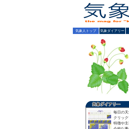
気象人トップ
気象ダイアリー
毎日の天
クリック
特徴や主
会的な事