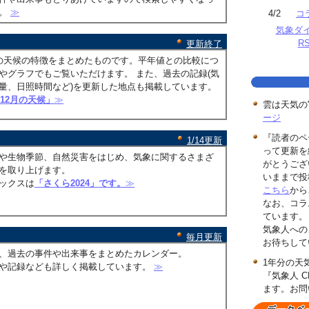
す。
≫
4/2
コ
気象ダ
R
更新終了
の天候の特徴をまとめたものです。平年値との比較につ
やグラフでもご覧いただけます。 また、過去の記録(気
量、日照時間など)を更新した地点も掲載しています。
年12月の天候」
≫
雲は天気の
ージ
『読者のペ
1/14更新
って更新を
や生物季節、自然災害をはじめ、気象に関するさまざ
がとうござ
を取り上げます。
いままで投
ックスは
「さくら2024」です。
≫
こちら
から
なお、コラ
ています。
気象人への
毎月更新
お待ちして
、過去の事件や出来事をまとめたカレンダー。
1年分の天
や記録なども詳しく掲載しています。
≫
『気象人 C
ます。お問