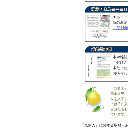
エルニー
新の海況
「2011
本や雑誌
「ぜひこ
本だった
お待ちし
『気象人』
気象業界に
タを入手し
では手に入
自分たちも
ています。
『気象人』に関する取材・