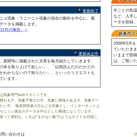
年ごとの気
更新終了
など、入手
ニョ現象・ラニーニャ現象の現在の動向を中心に、最
ータを収録
データを掲載します。
年12月の海況」
≫
2009年5
ていただき
更新休止中
いままで投
は、ご覧い
、新聞等に掲載された文章を毎月紹介していきます。
の本を取り上げて欲しい」、「以前読んだのだがどの
かわからないので知りたい」、といったリクエストも
ています。
は気象専門webマガジンです。
携わる方、気象予報士の方、気象に興味がある方、気象デー
たい方、 報道関係者の方などを対象とし、インターネット上
りにくい過去のデータを中心とした構成になっています。
使って便利な、いわば"まかない飯"のようなサイトを目指し
お問い合わせは