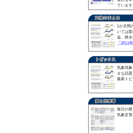
ていま
1か月間
いては図
温、降水
「2011
気象現象
まな話題
最新トピ
毎日の暦
気象災害