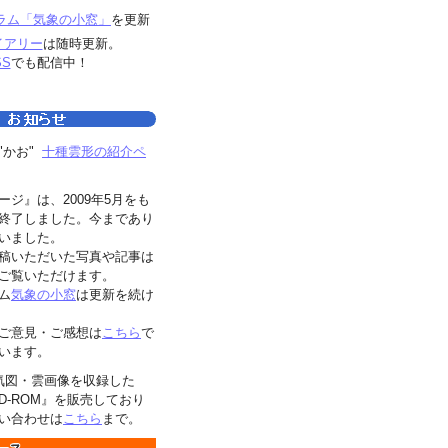
ラム「気象の小窓」
を更新
イアリー
は随時更新。
SS
でも配信中！
"かお"
十種雲形の紹介ペ
ージ』は、2009年5月をも
終了しました。今まであり
いました。
稿いただいた写真や記事は
ご覧いただけます。
ム
気象の小窓
は更新を続け
ご意見・ご感想は
こちら
で
います。
気図・雲画像を収録した
D-ROM』を販売しており
い合わせは
こちら
まで。