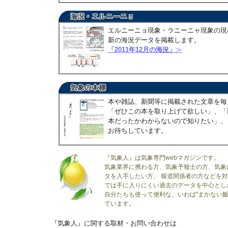
エルニーニョ現象・ラニーニャ現象の現
新の海況データを掲載します。
「2011年12月の海況」
≫
本や雑誌、新聞等に掲載された文章を毎
「ぜひこの本を取り上げて欲しい」、「
本だったかわからないので知りたい」、
お待ちしています。
『気象人』は気象専門webマガジンです。
気象業界に携わる方、気象予報士の方、気象
タを入手したい方、 報道関係者の方などを
では手に入りにくい過去のデータを中心とし
自分たちも使って便利な、いわば"まかない飯
ています。
『気象人』に関する取材・お問い合わせは