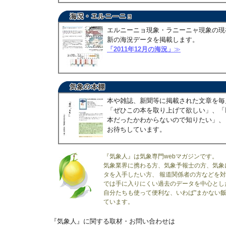
エルニーニョ現象・ラニーニャ現象の現
新の海況データを掲載します。
「2011年12月の海況」
≫
本や雑誌、新聞等に掲載された文章を毎
「ぜひこの本を取り上げて欲しい」、「
本だったかわからないので知りたい」、
お待ちしています。
『気象人』は気象専門webマガジンです。
気象業界に携わる方、気象予報士の方、気象
タを入手したい方、 報道関係者の方などを
では手に入りにくい過去のデータを中心とし
自分たちも使って便利な、いわば"まかない飯
ています。
『気象人』に関する取材・お問い合わせは