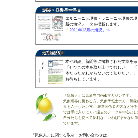
エルニーニョ現象・ラニーニャ現象の現
新の海況データを掲載します。
「2011年12月の海況」
≫
本や雑誌、新聞等に掲載された文章を毎
「ぜひこの本を取り上げて欲しい」、「
本だったかわからないので知りたい」、
お待ちしています。
『気象人』は気象専門webマガジンです。
気象業界に携わる方、気象予報士の方、気象
タを入手したい方、 報道関係者の方などを
では手に入りにくい過去のデータを中心とし
自分たちも使って便利な、いわば"まかない飯
ています。
『気象人』に関する取材・お問い合わせは