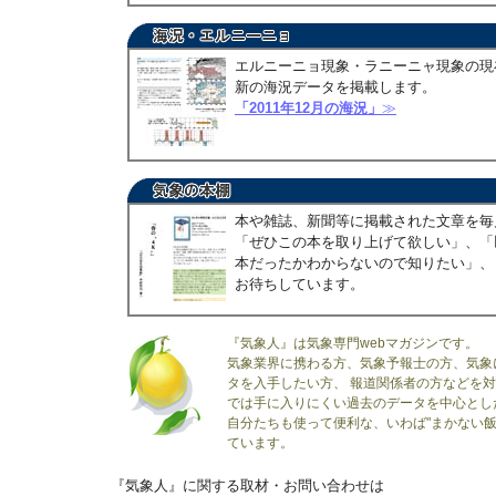
エルニーニョ現象・ラニーニャ現象の現
新の海況データを掲載します。
「2011年12月の海況」
≫
本や雑誌、新聞等に掲載された文章を毎
「ぜひこの本を取り上げて欲しい」、「
本だったかわからないので知りたい」、
お待ちしています。
『気象人』は気象専門webマガジンです。
気象業界に携わる方、気象予報士の方、気象
タを入手したい方、 報道関係者の方などを
では手に入りにくい過去のデータを中心とし
自分たちも使って便利な、いわば"まかない飯
ています。
『気象人』に関する取材・お問い合わせは