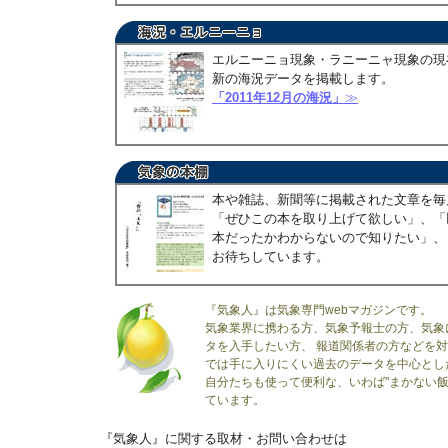
エルニーニョ現象・ラニーニャ現象の現
新の海況データを掲載します。
「2011年12月の海況」
≫
本や雑誌、新聞等に掲載された文章を毎
「ぜひこの本を取り上げて欲しい」、「
本だったかわからないので知りたい」、
お待ちしています。
『気象人』は気象専門webマガジンです。
気象業界に携わる方、気象予報士の方、気象
タを入手したい方、 報道関係者の方などを
では手に入りにくい過去のデータを中心とし
自分たちも使って便利な、いわば"まかない飯
ています。
『気象人』に関する取材・お問い合わせは