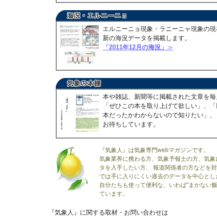
エルニーニョ現象・ラニーニャ現象の現
新の海況データを掲載します。
「2011年12月の海況」
≫
本や雑誌、新聞等に掲載された文章を毎
「ぜひこの本を取り上げて欲しい」、「
本だったかわからないので知りたい」、
お待ちしています。
『気象人』は気象専門webマガジンです。
気象業界に携わる方、気象予報士の方、気象
タを入手したい方、 報道関係者の方などを
では手に入りにくい過去のデータを中心とし
自分たちも使って便利な、いわば"まかない飯
ています。
『気象人』に関する取材・お問い合わせは