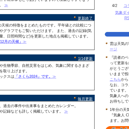
す。
≫
4/2
コ
気象ダ
R
更新終了
の天候の特徴をまとめたものです。平年値との比較につ
やグラフでもご覧いただけます。 また、過去の記録(気
量、日照時間など)を更新した地点も掲載しています。
年12月の天候」
≫
雲は天気の
ージ
『読者のペ
1/14更新
って更新を
や生物季節、自然災害をはじめ、気象に関するさまざ
がとうござ
を取り上げます。
いままで投
ックスは
「さくら2024」です。
≫
こちら
から
なお、コラ
ています。
気象人への
毎月更新
お待ちして
、過去の事件や出来事をまとめたカレンダー。
1年分の天
や記録なども詳しく掲載しています。
≫
『気象人 C
ます。お問