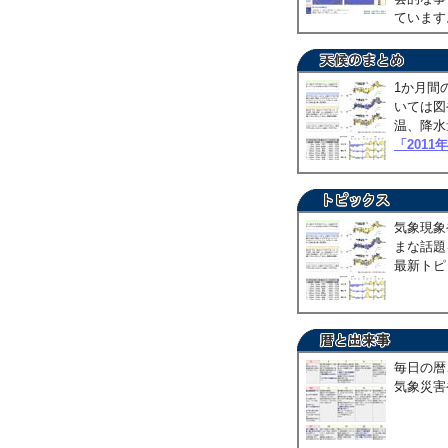
ていま
1か月間
いては図
温、降水
「2011
気象現象
まな話題
最新トピ
毎日の暦
気象災害