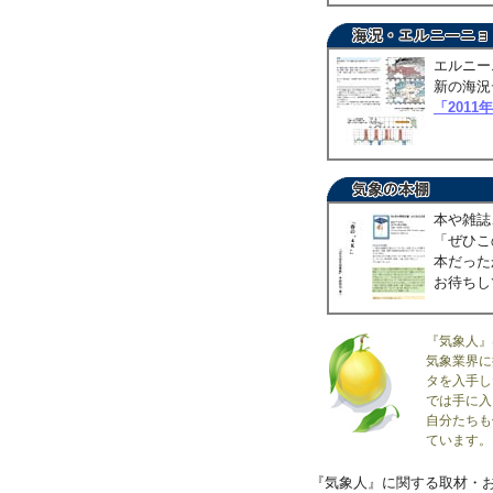
エルニー
新の海況
「2011
本や雑誌
「ぜひこ
本だった
お待ちし
『気象人』
気象業界に
タを入手し
では手に入
自分たちも
ています。
『気象人』に関する取材・