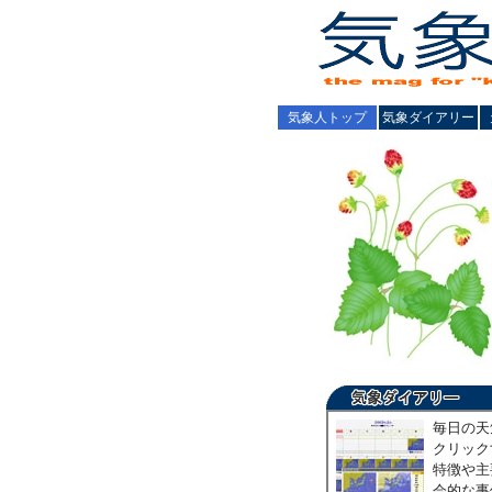
気象人トップ
気象ダイアリー
毎日の天
クリック
特徴や主
会的な事