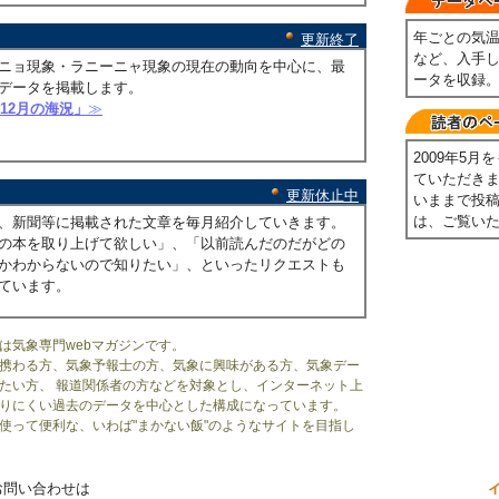
年ごとの気
更新終了
など、入手
ニョ現象・ラニーニャ現象の現在の動向を中心に、最
ータを収録
データを掲載します。
年12月の海況」
≫
2009年5
ていただき
更新休止中
いままで投
は、ご覧い
、新聞等に掲載された文章を毎月紹介していきます。
の本を取り上げて欲しい」、「以前読んだのだがどの
かわからないので知りたい」、といったリクエストも
ています。
は気象専門webマガジンです。
携わる方、気象予報士の方、気象に興味がある方、気象デー
たい方、 報道関係者の方などを対象とし、インターネット上
りにくい過去のデータを中心とした構成になっています。
使って便利な、いわば"まかない飯"のようなサイトを目指し
お問い合わせは