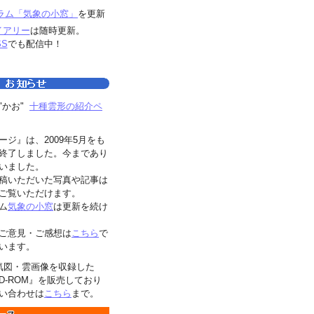
ラム「気象の小窓」
を更新
イアリー
は随時更新。
SS
でも配信中！
"かお"
十種雲形の紹介ペ
ージ』は、2009年5月をも
終了しました。今まであり
いました。
稿いただいた写真や記事は
ご覧いただけます。
ム
気象の小窓
は更新を続け
ご意見・ご感想は
こちら
で
います。
気図・雲画像を収録した
D-ROM』を販売しており
い合わせは
こちら
まで。