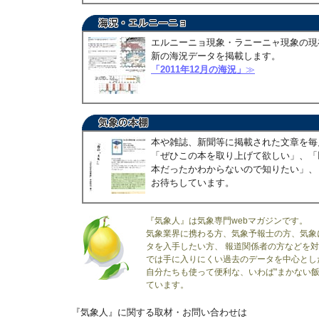
エルニーニョ現象・ラニーニャ現象の現
新の海況データを掲載します。
「2011年12月の海況」
≫
本や雑誌、新聞等に掲載された文章を毎
「ぜひこの本を取り上げて欲しい」、「
本だったかわからないので知りたい」、
お待ちしています。
『気象人』は気象専門webマガジンです。
気象業界に携わる方、気象予報士の方、気象
タを入手したい方、 報道関係者の方などを
では手に入りにくい過去のデータを中心とし
自分たちも使って便利な、いわば"まかない飯
ています。
『気象人』に関する取材・お問い合わせは