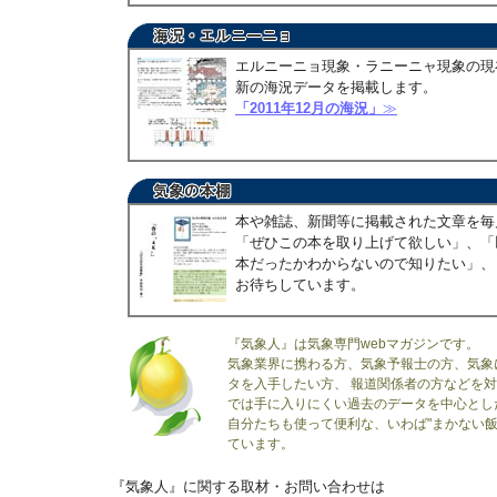
エルニーニョ現象・ラニーニャ現象の現
新の海況データを掲載します。
「2011年12月の海況」
≫
本や雑誌、新聞等に掲載された文章を毎
「ぜひこの本を取り上げて欲しい」、「
本だったかわからないので知りたい」、
お待ちしています。
『気象人』は気象専門webマガジンです。
気象業界に携わる方、気象予報士の方、気象
タを入手したい方、 報道関係者の方などを
では手に入りにくい過去のデータを中心とし
自分たちも使って便利な、いわば"まかない飯
ています。
『気象人』に関する取材・お問い合わせは