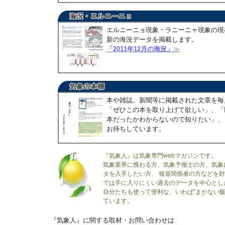
エルニーニョ現象・ラニーニャ現象の現
新の海況データを掲載します。
「2011年12月の海況」
≫
本や雑誌、新聞等に掲載された文章を毎
「ぜひこの本を取り上げて欲しい」、「
本だったかわからないので知りたい」、
お待ちしています。
『気象人』は気象専門webマガジンです。
気象業界に携わる方、気象予報士の方、気象
タを入手したい方、 報道関係者の方などを
では手に入りにくい過去のデータを中心とし
自分たちも使って便利な、いわば"まかない飯
ています。
『気象人』に関する取材・お問い合わせは