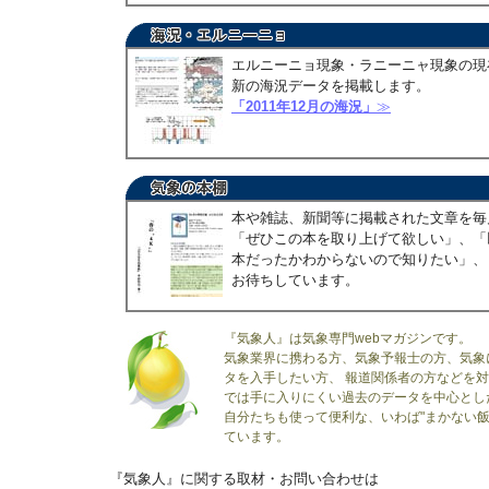
エルニーニョ現象・ラニーニャ現象の現
新の海況データを掲載します。
「2011年12月の海況」
≫
本や雑誌、新聞等に掲載された文章を毎
「ぜひこの本を取り上げて欲しい」、「
本だったかわからないので知りたい」、
お待ちしています。
『気象人』は気象専門webマガジンです。
気象業界に携わる方、気象予報士の方、気象
タを入手したい方、 報道関係者の方などを
では手に入りにくい過去のデータを中心とし
自分たちも使って便利な、いわば"まかない飯
ています。
『気象人』に関する取材・お問い合わせは