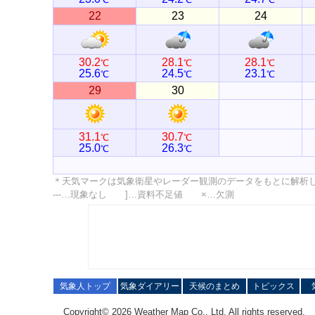
22
23
24
30.2
28.1
28.1
℃
℃
℃
25.6
24.5
23.1
℃
℃
℃
29
30
31.1
30.7
℃
℃
25.0
26.3
℃
℃
＊天気マークは気象衛星やレーダー観測のデータをもとに解析
---…現象なし ]…資料不足値 ×…欠測
気象人トップ
気象ダイアリー
天候のまとめ
トピックス
Copyright© 2026 Weather Map Co., Ltd. All rights reserved.