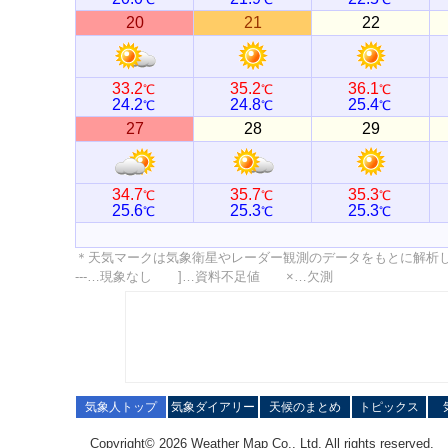
20
21
22
33.2
35.2
36.1
℃
℃
℃
24.2
24.8
25.4
℃
℃
℃
27
28
29
34.7
35.7
35.3
℃
℃
℃
25.6
25.3
25.3
℃
℃
℃
＊天気マークは気象衛星やレーダー観測のデータをもとに解析
---…現象なし ]…資料不足値 ×…欠測
気象人トップ
気象ダイアリー
天候のまとめ
トピックス
Copyright© 2026 Weather Map Co., Ltd. All rights reserved.