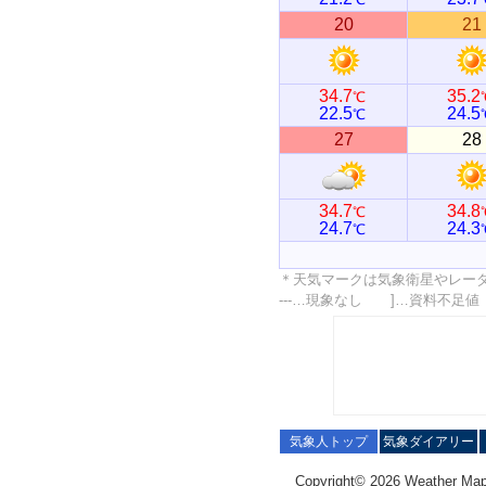
20
21
34.7
35.2
℃
22.5
24.5
℃
27
28
34.7
34.8
℃
24.7
24.3
℃
＊天気マークは気象衛星やレー
---…現象なし ]…資料不足
気象人トップ
気象ダイアリー
Copyright© 2026 Weather Map C