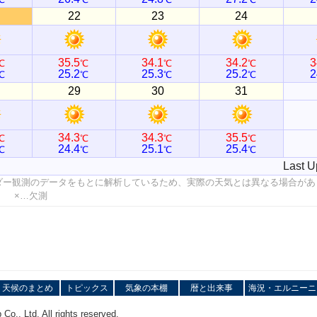
22
23
24
35.5
34.1
34.2
3
℃
℃
℃
℃
25.2
25.3
25.2
2
℃
℃
℃
℃
29
30
31
34.3
34.3
35.5
℃
℃
℃
℃
24.4
25.1
25.4
℃
℃
℃
℃
Last U
ダー観測のデータをもとに解析しているため、実際の天気とは異なる場合があ
値 ×…欠測
天候のまとめ
トピックス
気象の本棚
暦と出来事
海況・エルニーニ
o., Ltd. All rights reserved.