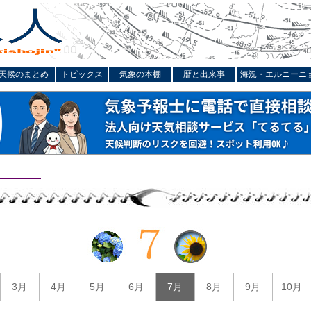
天候のまとめ
トピックス
気象の本棚
暦と出来事
海況・エルニーニ
3月
4月
5月
6月
7月
8月
9月
10月