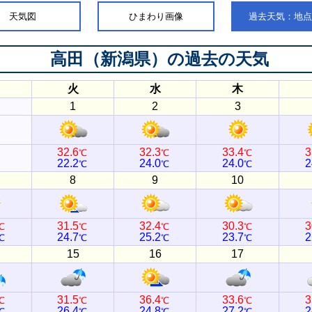
天気図
ひまわり画像
過去天気：地
高田（新潟県）
の過去の天気
火
水
木
1
2
3
32.6
32.3
33.4
3
℃
℃
℃
22.2
24.0
24.0
2
℃
℃
℃
8
9
10
31.5
32.4
30.3
3
℃
℃
℃
℃
24.7
25.2
23.7
2
℃
℃
℃
℃
15
16
17
31.5
36.4
33.6
3
℃
℃
℃
℃
26.4
24.8
27.2
2
℃
℃
℃
℃