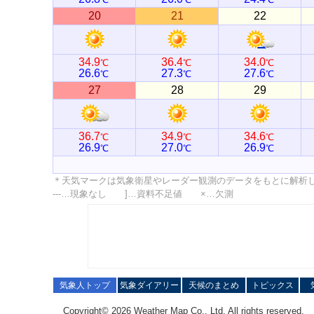
20
21
22
34.9
36.4
34.0
℃
℃
℃
26.6
27.3
27.6
℃
℃
℃
27
28
29
36.7
34.9
34.6
℃
℃
℃
26.9
27.0
26.9
℃
℃
℃
＊天気マークは気象衛星やレーダー観測のデータをもとに解析
---…現象なし ]…資料不足値 ×…欠測
気象人トップ
気象ダイアリー
天候のまとめ
トピックス
Copyright© 2026 Weather Map Co., Ltd. All rights reserved.