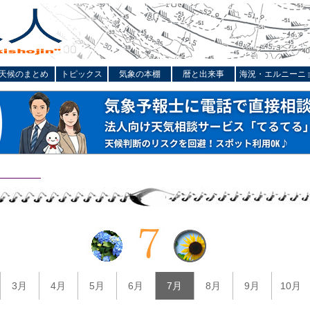
天候のまとめ
トピックス
気象の本棚
暦と出来事
海況・エルニーニ
3月
4月
5月
6月
7月
8月
9月
10月