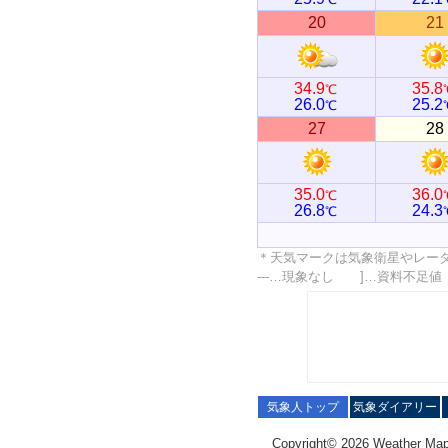
20
21
34.9
35.8
℃
26.0
25.2
℃
27
28
35.0
36.0
℃
26.8
24.3
℃
＊天気マークは気象衛星やレー
---…現象なし ]…資料不足
気象人トップ
気象ダイアリー
Copyright© 2026 Weather Map C