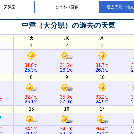
天気図
ひまわり画像
過去天気：地
中津（大分県）
の過去の天気
火
水
木
1
2
3
31.9
31.5
31.7
3
℃
℃
℃
25.3
26.1
26.3
2
℃
℃
℃
8
9
10
32.4
35.8
33.2
3
℃
℃
℃
℃
26.1
27.9
24.9
2
℃
℃
℃
℃
15
16
17
34.2
34.1
36.4
2
℃
℃
℃
℃
21.9
23.4
25.1
2
℃
℃
℃
℃