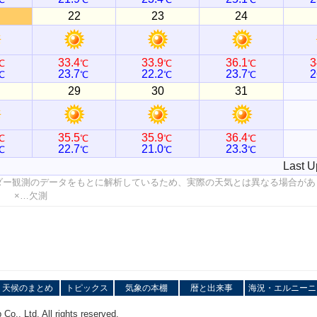
22
23
24
33.4
33.9
36.1
3
℃
℃
℃
℃
23.7
22.2
23.7
2
℃
℃
℃
℃
29
30
31
35.5
35.9
36.4
℃
℃
℃
℃
22.7
21.0
23.3
℃
℃
℃
℃
Last U
ダー観測のデータをもとに解析しているため、実際の天気とは異なる場合があ
値 ×…欠測
天候のまとめ
トピックス
気象の本棚
暦と出来事
海況・エルニーニ
o., Ltd. All rights reserved.