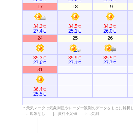
17
18
19
34.3
34.5
34.3
℃
℃
℃
27.4
25.1
26.0
℃
℃
℃
24
25
26
35.3
35.9
35.5
℃
℃
℃
27.6
27.1
27.7
℃
℃
℃
31
36.4
℃
25.5
℃
＊天気マークは気象衛星やレーダー観測のデータをもとに解析
---…現象なし ]…資料不足値 ×…欠測