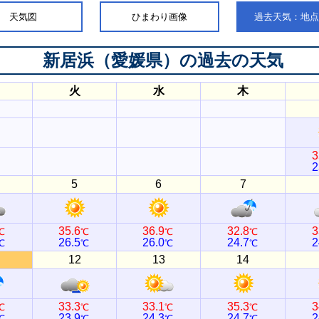
天気図
ひまわり画像
過去天気：地
新居浜（愛媛県）
の過去の天気
火
水
木
3
2
5
6
7
35.6
36.9
32.8
3
℃
℃
℃
℃
26.5
26.0
24.7
2
℃
℃
℃
℃
12
13
14
33.3
33.1
35.3
3
℃
℃
℃
℃
23.9
24.3
24.7
2
℃
℃
℃
℃