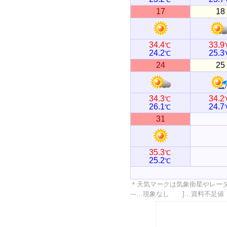
17
18
34.4
33.9
℃
24.2
25.3
℃
24
25
34.3
34.2
℃
26.1
24.7
℃
31
35.3
℃
25.2
℃
＊天気マークは気象衛星やレー
---…現象なし ]…資料不足