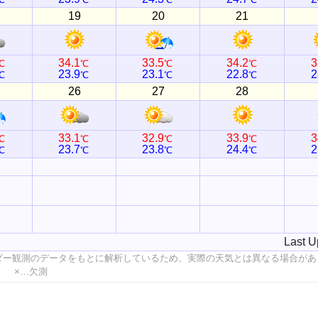
19
20
21
34.1
33.5
34.2
3
℃
℃
℃
℃
23.9
23.1
22.8
2
℃
℃
℃
℃
26
27
28
33.1
32.9
33.9
3
℃
℃
℃
℃
23.7
23.8
24.4
2
℃
℃
℃
℃
Last U
ダー観測のデータをもとに解析しているため、実際の天気とは異なる場合があ
値 ×…欠測