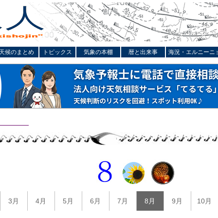
天候のまとめ
トピックス
気象の本棚
暦と出来事
海況・エルニーニ
3月
4月
5月
6月
7月
8月
9月
10月