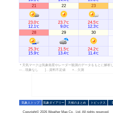
21
22
23
23.0
23.7
24.5
℃
℃
℃
12.1
9.0
12.3
℃
℃
℃
28
29
30
25.3
21.5
24.2
℃
℃
℃
15.9
13.4
11.4
℃
℃
℃
＊天気マークは気象衛星やレーダー観測のデータをもとに解析
---…現象なし ]…資料不足値 ×…欠測
気象人トップ
気象ダイアリー
天候のまとめ
トピックス
Copyright© 2026 Weather Map Co., Ltd. All rights reserved.