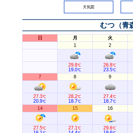
天気図
むつ（青
日
月
火
1
2
29.8
26.8
℃
℃
19.0
23.5
℃
℃
7
8
9
27.3
28.2
27.4
℃
℃
℃
20.9
18.7
18.7
℃
℃
℃
14
15
16
27.5
27.1
29.6
℃
℃
℃
16.1
14.4
19.6
℃
℃
℃