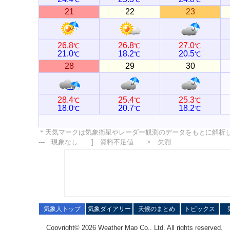
21
22
23
26.8
26.8
27.0
℃
℃
℃
21.0
18.2
20.5
℃
℃
℃
28
29
30
28.4
25.4
25.3
℃
℃
℃
18.0
20.7
18.2
℃
℃
℃
＊天気マークは気象衛星やレーダー観測のデータをもとに解析
---…現象なし ]…資料不足値 ×…欠測
気象人トップ
気象ダイアリー
天候のまとめ
トピックス
Copyright© 2026 Weather Map Co., Ltd. All rights reserved.