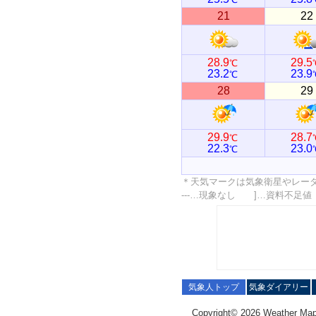
21
22
28.9
29.5
℃
23.2
23.9
℃
28
29
29.9
28.7
℃
22.3
23.0
℃
＊天気マークは気象衛星やレー
---…現象なし ]…資料不足
気象人トップ
気象ダイアリー
Copyright© 2026 Weather Map C