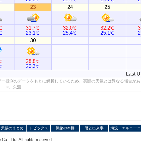
23
24
25
31.7
32.0
32.2
3
℃
℃
℃
℃
23.1
25.4
25.1
2
℃
℃
℃
℃
30
28.8
℃
℃
20.3
℃
℃
Last U
ダー観測のデータをもとに解析しているため、実際の天気とは異なる場合があ
値 ×…欠測
天候のまとめ
トピックス
気象の本棚
暦と出来事
海況・エルニーニ
o., Ltd. All rights reserved.