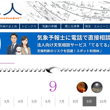
天候のまとめ
トピックス
気象の本棚
暦と出来事
海況・エルニーニ
3月
4月
5月
6月
7月
8月
9月
10月