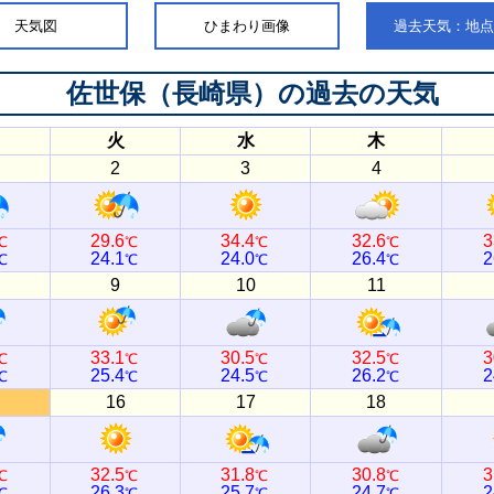
天気図
ひまわり画像
過去天気：地
佐世保（長崎県）
の過去の天気
火
水
木
2
3
4
29.6
34.4
32.6
3
℃
℃
℃
℃
24.1
24.0
26.4
2
℃
℃
℃
℃
9
10
11
33.1
30.5
32.5
3
℃
℃
℃
℃
25.4
24.5
26.2
2
℃
℃
℃
℃
16
17
18
32.5
31.8
30.8
3
℃
℃
℃
℃
26.3
25.7
24.7
2
℃
℃
℃
℃