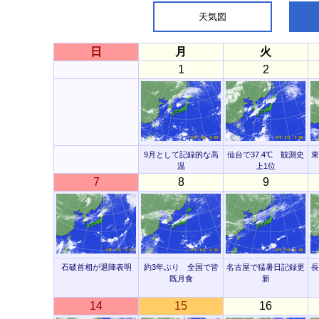
天気図
日
月
火
1
2
9月として記録的な高
仙台で37.4℃ 観測史
東
温
上1位
7
8
9
石破首相が退陣表明
約3年ぶり 全国で皆
名古屋で猛暑日記録更
長
既月食
新
14
15
16