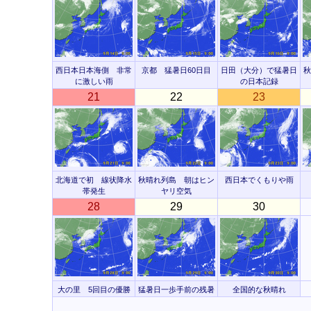
西日本日本海側 非常
京都 猛暑日60日目
日田（大分）で猛暑日
秋
に激しい雨
の日本記録
21
22
23
北海道で初 線状降水
秋晴れ列島 朝はヒン
西日本でくもりや雨
帯発生
ヤリ空気
28
29
30
大の里 5回目の優勝
猛暑日一歩手前の残暑
全国的な秋晴れ