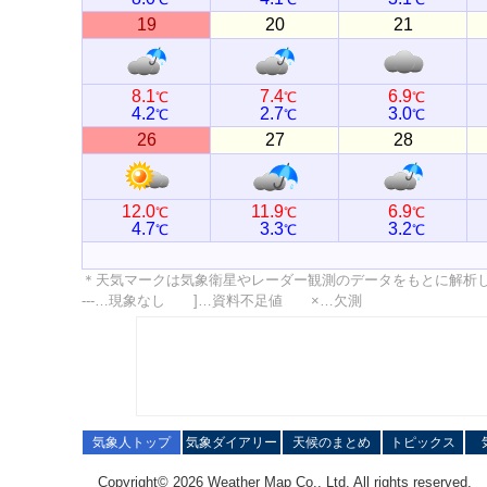
19
20
21
8.1
7.4
6.9
℃
℃
℃
4.2
2.7
3.0
℃
℃
℃
26
27
28
12.0
11.9
6.9
℃
℃
℃
4.7
3.3
3.2
℃
℃
℃
＊天気マークは気象衛星やレーダー観測のデータをもとに解析
---…現象なし ]…資料不足値 ×…欠測
気象人トップ
気象ダイアリー
天候のまとめ
トピックス
Copyright© 2026 Weather Map Co., Ltd. All rights reserved.