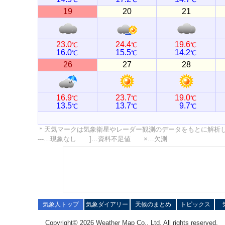
19
20
21
23.0
24.4
19.6
℃
℃
℃
16.0
15.5
14.2
℃
℃
℃
26
27
28
16.9
23.7
19.0
℃
℃
℃
13.5
13.7
9.7
℃
℃
℃
＊天気マークは気象衛星やレーダー観測のデータをもとに解析
---…現象なし ]…資料不足値 ×…欠測
気象人トップ
気象ダイアリー
天候のまとめ
トピックス
Copyright© 2026 Weather Map Co., Ltd. All rights reserved.