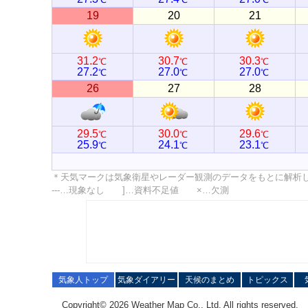
19
20
21
31.2
30.7
30.3
℃
℃
℃
27.2
27.0
27.0
℃
℃
℃
26
27
28
29.5
30.0
29.6
℃
℃
℃
25.9
24.1
23.1
℃
℃
℃
＊天気マークは気象衛星やレーダー観測のデータをもとに解析
---…現象なし ]…資料不足値 ×…欠測
気象人トップ
気象ダイアリー
天候のまとめ
トピックス
Copyright© 2026 Weather Map Co., Ltd. All rights reserved.