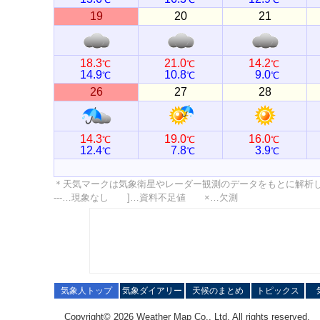
19
20
21
18.3
21.0
14.2
℃
℃
℃
14.9
10.8
9.0
℃
℃
℃
26
27
28
14.3
19.0
16.0
℃
℃
℃
12.4
7.8
3.9
℃
℃
℃
＊天気マークは気象衛星やレーダー観測のデータをもとに解析
---…現象なし ]…資料不足値 ×…欠測
気象人トップ
気象ダイアリー
天候のまとめ
トピックス
Copyright© 2026 Weather Map Co., Ltd. All rights reserved.