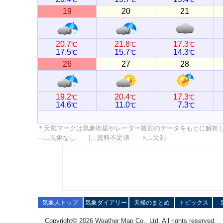
19
20
21
20.7
21.8
17.3
℃
℃
℃
17.5
15.7
14.3
℃
℃
℃
26
27
28
19.2
20.4
17.3
℃
℃
℃
14.6
11.0
7.3
℃
℃
℃
＊天気マークは気象衛星やレーダー観測のデータをもとに解析
---…現象なし ]…資料不足値 ×…欠測
気象人トップ
気象ダイアリー
天候のまとめ
トピックス
Copyright© 2026 Weather Map Co., Ltd. All rights reserved.