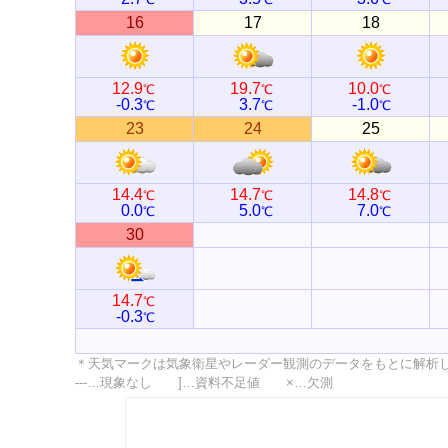
16
17
18
12.9
19.7
10.0
℃
℃
℃
-0.3
3.7
-1.0
℃
℃
℃
23
24
25
14.4
14.7
14.8
℃
℃
℃
0.0
5.0
7.0
℃
℃
℃
30
14.7
℃
-0.3
℃
＊天気マークは気象衛星やレーダー観測のデータをもとに解析
---…現象なし ]…資料不足値 ×…欠測