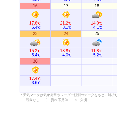
16
17
18
17.8
21.2
14.0
℃
℃
℃
5.4
8.1
4.1
℃
℃
℃
23
24
25
15.2
18.8
11.8
℃
℃
℃
5.4
4.0
5.2
℃
℃
℃
30
17.4
℃
3.6
℃
＊天気マークは気象衛星やレーダー観測のデータをもとに解析
---…現象なし ]…資料不足値 ×…欠測