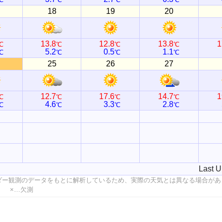
18
19
20
13.8
12.8
13.8
1
℃
℃
℃
℃
5.2
0.5
1.1
℃
℃
℃
℃
25
26
27
12.7
17.6
14.7
1
℃
℃
℃
℃
4.6
3.3
2.8
℃
℃
℃
℃
Last U
ダー観測のデータをもとに解析しているため、実際の天気とは異なる場合があ
値 ×…欠測