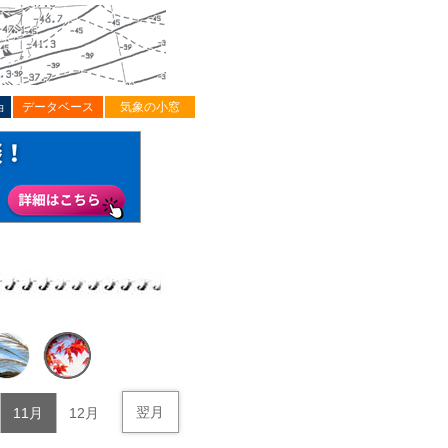
ョ
データベース
気象の小窓
翌月
11月
12月