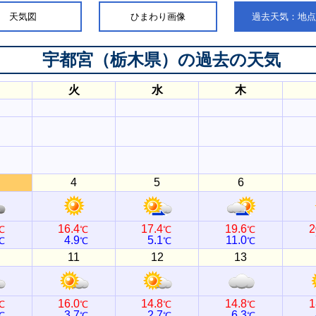
天気図
ひまわり画像
過去天気：地
宇都宮（栃木県）
の過去の天気
火
水
木
4
5
6
16.4
17.4
19.6
2
℃
℃
℃
℃
4.9
5.1
11.0
℃
℃
℃
℃
11
12
13
16.0
14.8
14.8
1
℃
℃
℃
℃
3.7
2.7
6.3
℃
℃
℃
℃