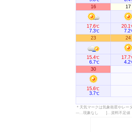
16
17
17.6
20.1
℃
7.3
7.2
℃
23
24
15.4
17.7
℃
6.7
4.2
℃
30
15.6
℃
3.7
℃
＊天気マークは気象衛星やレー
---…現象なし ]…資料不足