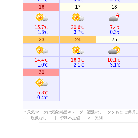
16
17
18
15.7
20.6
7.4
℃
℃
℃
1.3
3.7
0.3
℃
℃
℃
23
24
25
14.4
16.3
10.1
℃
℃
℃
1.0
2.1
3.1
℃
℃
℃
30
16.8
℃
-0.4
℃
＊天気マークは気象衛星やレーダー観測のデータをもとに解析
---…現象なし ]…資料不足値 ×…欠測