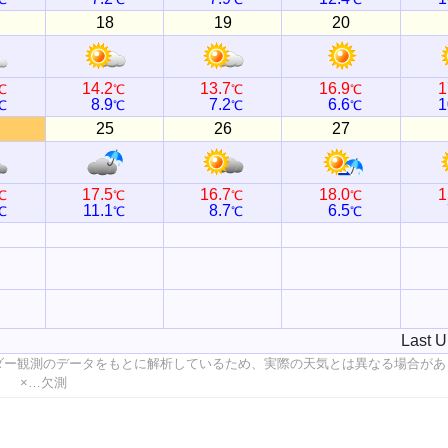
18
19
20
14.2
13.7
16.9
1
℃
℃
℃
℃
8.9
7.2
6.6
1
℃
℃
℃
℃
25
26
27
17.5
16.7
18.0
1
℃
℃
℃
℃
11.1
8.7
6.5
℃
℃
℃
℃
Last U
ダー観測のデータをもとに解析しているため、実際の天気とは異なる場合があ
値 ×…欠測