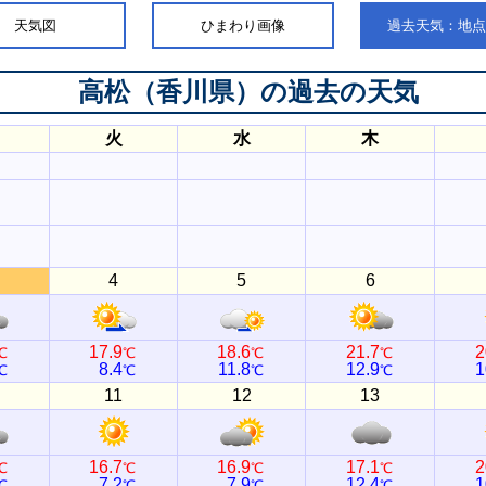
天気図
ひまわり画像
過去天気：地
高松（香川県）
の過去の天気
火
水
木
4
5
6
17.9
18.6
21.7
2
℃
℃
℃
℃
8.4
11.8
12.9
1
℃
℃
℃
℃
11
12
13
16.7
16.9
17.1
2
℃
℃
℃
℃
7.2
7.9
12.4
1
℃
℃
℃
℃