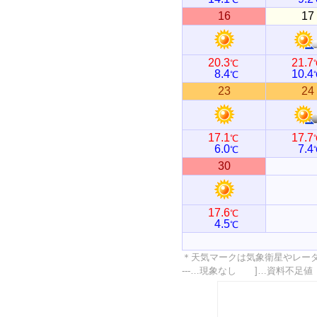
16
17
20.3
21.7
℃
8.4
10.4
℃
23
24
17.1
17.7
℃
6.0
7.4
℃
30
17.6
℃
4.5
℃
＊天気マークは気象衛星やレー
---…現象なし ]…資料不足