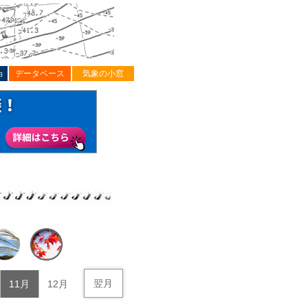
ョ
データベース
気象の小窓
翌月
11月
12月