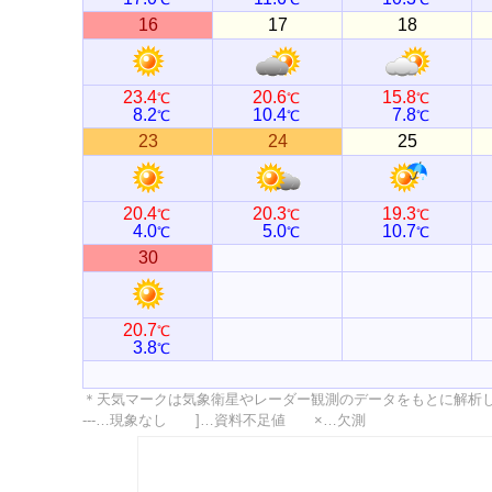
16
17
18
23.4
20.6
15.8
℃
℃
℃
8.2
10.4
7.8
℃
℃
℃
23
24
25
20.4
20.3
19.3
℃
℃
℃
4.0
5.0
10.7
℃
℃
℃
30
20.7
℃
3.8
℃
＊天気マークは気象衛星やレーダー観測のデータをもとに解析
---…現象なし ]…資料不足値 ×…欠測