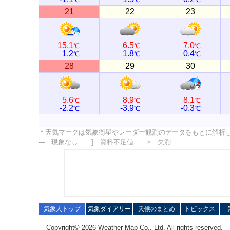
21
22
23
15.1
6.5
7.0
℃
℃
℃
1.2
1.8
0.4
℃
℃
℃
28
29
30
5.6
8.9
8.1
℃
℃
℃
-2.2
-3.9
-0.3
℃
℃
℃
＊天気マークは気象衛星やレーダー観測のデータをもとに解析
---…現象なし ]…資料不足値 ×…欠測
気象人トップ
気象ダイアリー
天候のまとめ
トピックス
Copyright© 2026 Weather Map Co., Ltd. All rights reserved.