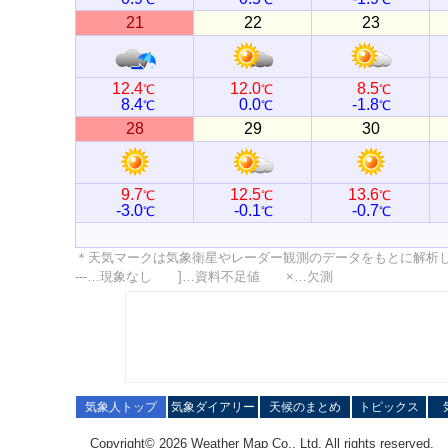
21
22
23
12.4
12.0
8.5
℃
℃
℃
8.4
0.0
-1.8
℃
℃
℃
28
29
30
9.7
12.5
13.6
℃
℃
℃
-3.0
-0.1
-0.7
℃
℃
℃
＊天気マークは気象衛星やレーダー観測のデータをもとに解析
---…現象なし ]…資料不足値 ×…欠測
気象人トップ
気象ダイアリー
天候のまとめ
トピックス
Copyright© 2026 Weather Map Co., Ltd. All rights reserved.